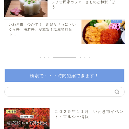
ンチ古民家カフェ きものと和裂「ほ
う...
小名浜・江名方面
いわき市 今が旬！ 新鮮な「うに・い
日帰り温泉
くら丼 海鮮丼」が激安！塩屋埼灯台
下...
伝説・歴史
アイディアグッズ
トレンディー
検索で・・・時間短縮できます！
アクアマリンふくしま近辺
親子で体験！
２０２５年１１月 いわき市イベン
ト・マルシェ情報
美味しい所！