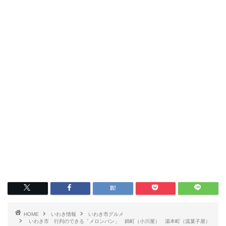
いわき情報
いわき市グルメ
HOME
いわき情報
いわき市グルメ
洋食
いわき市 行列のできる「メロンパン」 錦町（小川屋） 湯本町（温菓子屋）