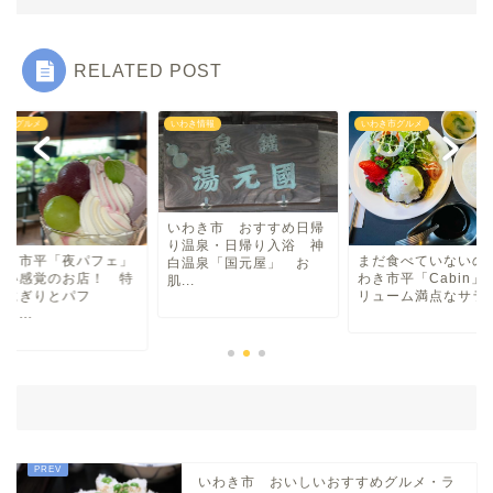
中華
RELATED POST
ラーメン
き情報
いわき市グルメ
いわき市グルメ
マルシェ・キッチンカー
わらしべ長者
わき市 おすすめ日帰
温泉・日帰り入浴 神
まだ食べていないの？い
いわき市平「夜パフ
温泉「国元屋」 お
わき市平「Cabin」（ボ
新しい感覚のお店！
.
地域・場所
リューム満点なサラ...
製おにぎりとパフ
ェ！ ...
平・小川・四倉方面
湯本・内郷・好間 方面
泉・植田・遠野・田人方面
いわき市 おいしいおすすめグルメ・ラ