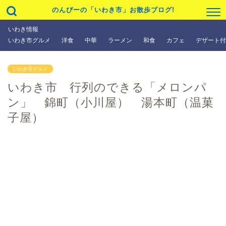
のんぴーの「いわき市」お散歩ブログ!
いわき情報
いわき市グルメ
洋食
中華
ラーメン
和食
カフェ
デザート付
いわき市グルメ
いわき市 行列のできる「メロンパ
ン」 錦町（小川屋） 湯本町（温菓
子屋）