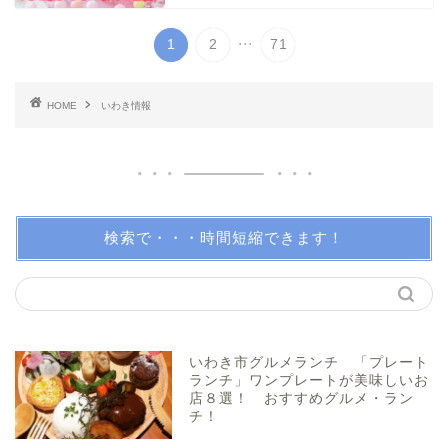
小名浜・江名方面
...
1
2
71
日帰り温泉
HOME
いわき情報
伝説・歴史
アイディアグッズ
トレンディー
検索で・・・時間短縮できます！
アクアマリンふくしま近辺
親子で体験！
いわき市グルメランチ 「プレート
ランチ」ワンプレートが美味しいお
店８選！ おすすめグルメ・ラン
美味しい所！
チ！