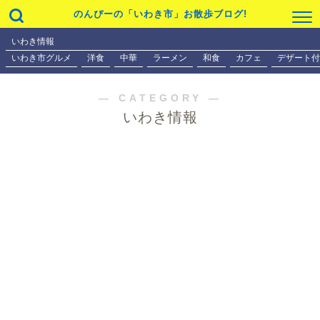
のんぴーの「いわき市」お散歩ブログ!
いわき情報
いわき市グルメ
洋食
中華
ラーメン
和食
カフェ
デザート付
― CATEGORY ―
いわき情報