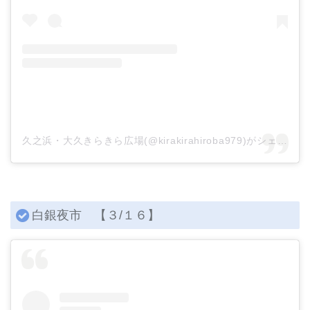
久之浜・大久きらきら広場(@kirakirahiroba979)がシェアした投稿
白銀夜市 【３/１６】