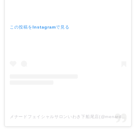
この投稿をInstagramで見る
メナードフェイシャルサロンいわき下船尾店(@menardiwakishimofunao)がシェアした投稿