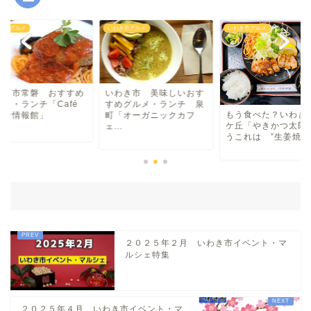
ラーメン
き市グルメ
いわき市グルメ
いわき市グルメ
マルシェ・キッチンカー
わらしべ長者
わき市常磐 おすすめ
いわき市 美味しいおす
ルメ・ランチ「Café
すめグルメ・ランチ 泉
もう食べた？いわき
ーむ情報館」
町「オーガニックカフ
地域・場所
ケ丘「やきかつ太郎
ェ...
うこれは ”生姜焼き”.
平・小川・四倉方面
湯本・内郷・好間 方面
泉・植田・遠野・田人方面
２０２５年２月 いわき市イベント・マ
ルシェ特集
小名浜・江名方面
２０２５年４月 いわき市イベント・マ