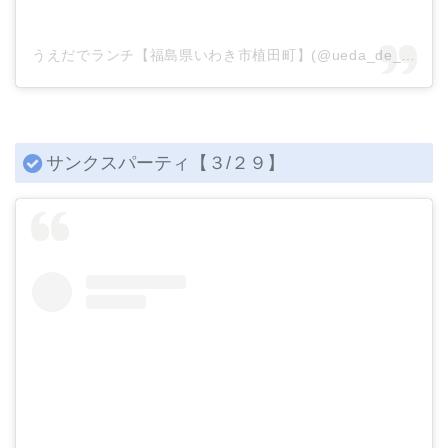
うえだでランチ【福島県いわき市植田町】(@ueda_de_lunch)がシェアした投稿
サンクスパーティ【３/２９】