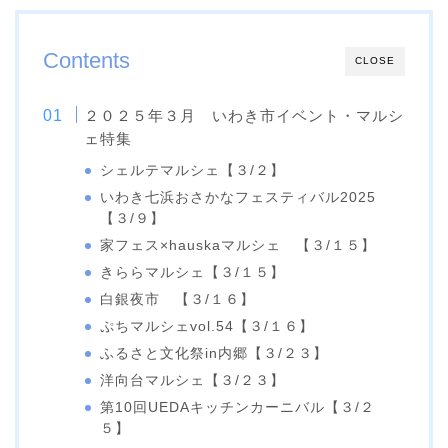
Contents
CLOSE
２０２５年３月 いわき市イベント・マルシ
ェ特集
シェルテマルシェ【３/２】
いわき七浜おさかなフェスティバル2025
【３/９】
家フェス×hauskaマルシェ 【３/１５】
きららマルシェ【３/１５】
白銀夜市 【３/１６】
ぷちマルシェvol.54【３/１６】
ふるさと文化祭in内郷【３/２３】
洋向台マルシェ【３/２３】
第10回UEDAキッチンカーニバル【３/２
５】