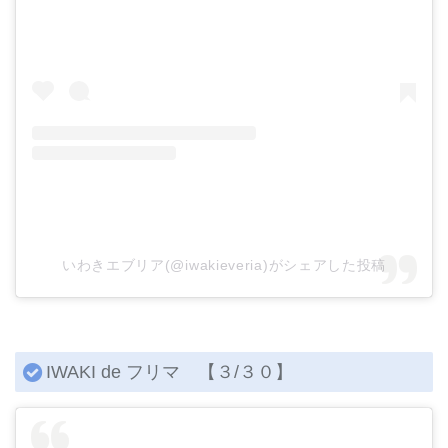
いわきエブリア(@iwakieveria)がシェアした投稿
IWAKI de フリマ 【３/３０】