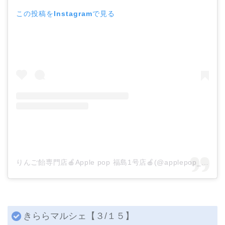
この投稿をInstagramで見る
りんご飴専門店🍎Apple pop 福島1号店🍎(@applepop_fukushima)がシェアした投稿
きららマルシェ【３/１５】