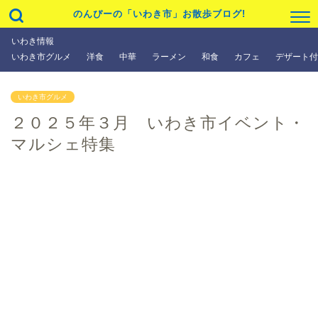
のんぴーの「いわき市」お散歩ブログ!
いわき情報
いわき市グルメ
洋食
中華
ラーメン
和食
カフェ
デザート付
いわき市グルメ
２０２５年３月 いわき市イベント・
マルシェ特集