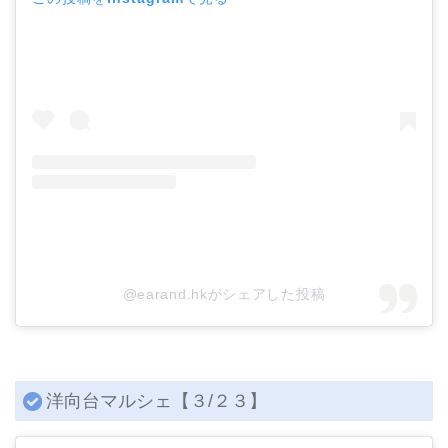
@earand.hkがシェアした投稿
洋向台マルシェ【３/２３】