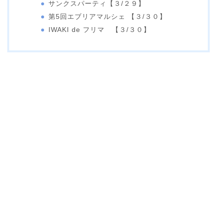
サンクスパーティ【３/２９】
第5回エブリアマルシェ 【３/３０】
IWAKI de フリマ 【３/３０】