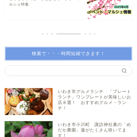
日帰り温泉
ルシェ特集
伝説・歴史
アイディアグッズ
トレンディー
検索で・・・時間短縮できます！
アクアマリンふくしま近辺
親子で体験！
いわき市グルメランチ 「プレート
ランチ」ワンプレートが美味しいお
店８選！ おすすめグルメ・ラン
美味しい所！
チ！
穴場・スポット！
いわき市小川町 諏訪神社裏の「め
だか農園」蓮がたくさん咲いてま
す！