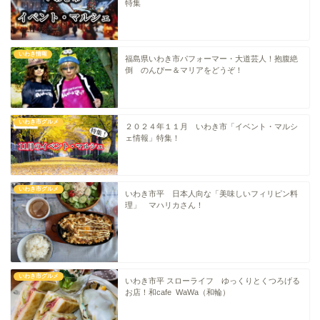
特集
中華
いわき情報
福島県いわき市パフォーマー・大道芸人！抱腹絶
倒 のんぴー＆マリアをどうぞ！
ラーメン
マルシェ・キッチンカー
いわき市グルメ
２０２４年１１月 いわき市「イベント・マルシ
ェ情報」特集！
わらしべ長者
いわき市グルメ
地域・場所
いわき市平 日本人向な「美味しいフィリピン料
理」 マハリカさん！
平・小川・四倉方面
湯本・内郷・好間 方面
いわき市グルメ
いわき市平 スローライフ ゆっくりとくつろげる
お店！和cafe WaWa（和輪）
泉・植田・遠野・田人方面