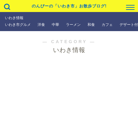
のんぴーの「いわき市」お散歩ブログ!
いわき情報
いわき市グルメ
洋食
中華
ラーメン
和食
カフェ
デザート付
― CATEGORY ―
いわき情報