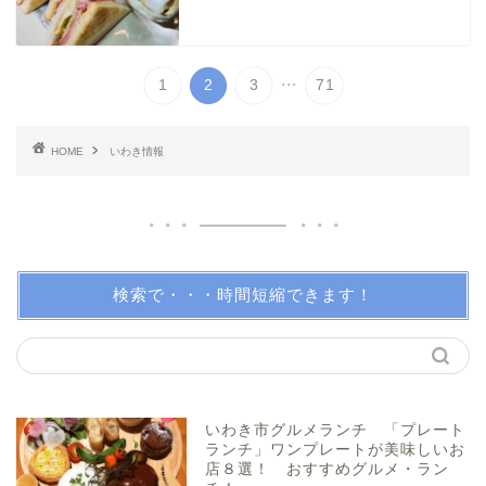
小名浜・江名方面
...
1
2
3
71
日帰り温泉
HOME
いわき情報
伝説・歴史
アイディアグッズ
トレンディー
検索で・・・時間短縮できます！
アクアマリンふくしま近辺
親子で体験！
いわき市グルメランチ 「プレート
ランチ」ワンプレートが美味しいお
店８選！ おすすめグルメ・ラン
美味しい所！