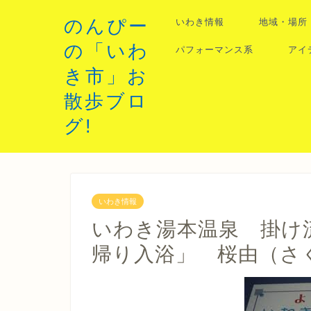
のんぴー
いわき情報
地域・場所
の「いわ
パフォーマンス系
アイ
き市」お
散歩ブロ
グ!
いわき情報
いわき湯本温泉 掛け
帰り入浴」 桜由（