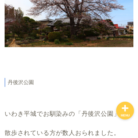
親子で体験！
美味しい所！
穴場・スポット！
プロフィール（問い合わ
せ）
丹後沢公園
いわき平城でお馴染みの「丹後沢公園」
MENU
散歩されている方が数人おられました。