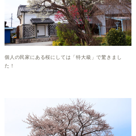
湯本・内郷・好間 方面
泉・植田・遠野・田人方面
小名浜・江名方面
個人の民家にある桜にしては「特大級」で驚きまし
た！
日帰り温泉
伝説・歴史
アイディアグッズ
トレンディー
アクアマリンふくしま近辺