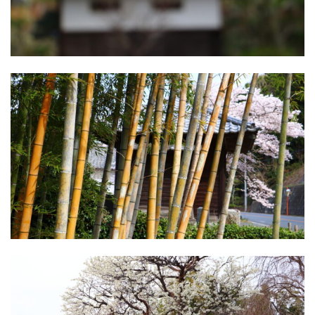
いわき市グルメ
洋食
中華
ラーメン
マルシェ・キッチンカー
わらしべ長者
地域・場所
平・小川・四倉方面