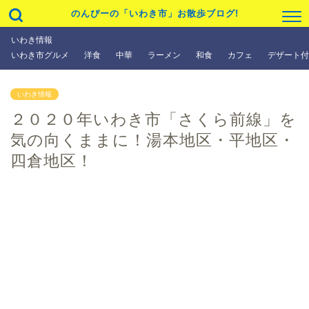
のんぴーの「いわき市」お散歩ブログ!
いわき情報
いわき市グルメ
洋食
中華
ラーメン
和食
カフェ
デザート付
いわき情報
２０２０年いわき市「さくら前線」を
気の向くままに！湯本地区・平地区・
四倉地区！