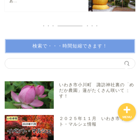
あ...
親子で体験！
美味しい所！
検索で・・・時間短縮できます！
穴場・スポット！
プロフィール（問い合わ
せ）
いわき市小川町 諏訪神社裏の「め
だか農園」蓮がたくさん咲いてま
す！
MENU
２０２５年１１月 いわき市イベン
ト・マルシェ情報