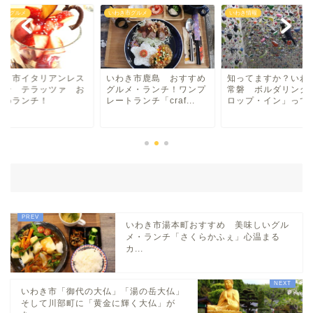
き市グルメ
いわき情報
いわき市グルメ
湯本・内郷・好間 方面
泉・植田・遠野・田人方面
わき市鹿島 おすすめ
知ってますか？いわき市
いわき市イタリアン
ルメ・ランチ！ワンプ
常磐 ボルダリング「ド
トラン テラッツァ
トランチ「craf...
ロップ・イン」って何？
すすめランチ！
小名浜・江名方面
日帰り温泉
伝説・歴史
いわき市湯本町おすすめ 美味しいグル
アイディアグッズ
メ・ランチ「さくらかふぇ」心温まる
カ...
トレンディー
いわき市「御代の大仏」「湯の岳大仏」
そして川部町に「黄金に輝く大仏」が
アクアマリンふくしま近辺