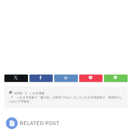
いわき市グルメ
洋食
中華
ラーメン
マルシェ・キッチンカー
HOME
いわき情報
わらしべ長者
いわき市四倉の「藤の花」が見頃ですね！そしていわき市高倉町の「高蔵寺のし
ゃがと千手観音」
地域・場所
RELATED POST
平・小川・四倉方面