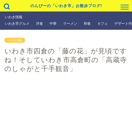
のんぴーの「いわき市」お散歩ブログ!
いわき情報
いわき市グルメ
洋食
中華
ラーメン
和食
カフェ
デザート付
いわき情報
いわき市四倉の「藤の花」が見頃です
ね！そしていわき市高倉町の「高蔵寺
のしゃがと千手観音」