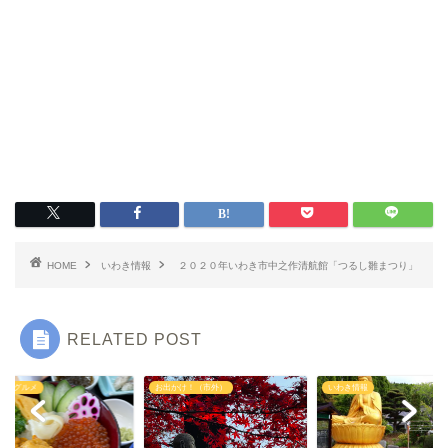
いわき情報
いわき市グルメ
洋食
HOME
いわき情報
２０２０年いわき市中之作清航館「つるし雛まつり」
中華
RELATED POST
ラーメン
き市グルメ
お出かけ！（市外）
いわき情報
マルシェ・キッチンカー