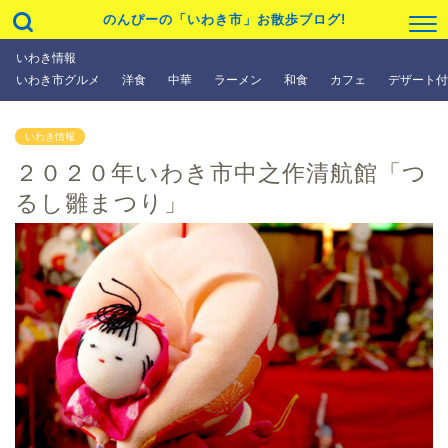
のんぴーの「いわき市」お散歩ブログ!
いわき情報
いわき市グルメ
洋食
中華
ラーメン
和食
カフェ
デザート付
いわき情報
２０２０年いわき市中之作清航館「つ
るし雛まつり」