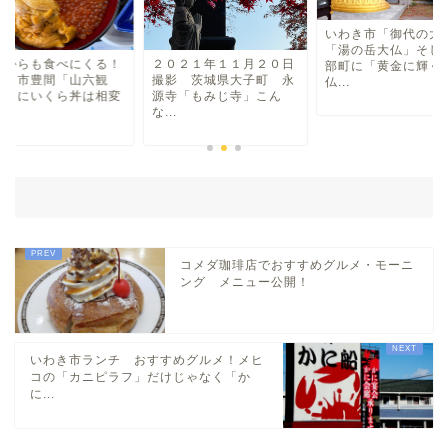
わらしべ長者
いわき市「御代の大
「湯の岳大仏」そし
外からも食べにくる！
２０２１年１１月２０日
部町に「黄金に輝く
わき市豊間「山六観
撮影 茨城県大子町 永
仏...
地域・場所
」うにいくら丼は相変
源寺「もみじ寺」こん
.
な...
平・小川・四倉方面
湯本・内郷・好間 方面
泉・植田・遠野・田人方面
コメダ珈琲店でおすすめグルメ・モーニ
ング メニュー公開！
小名浜・江名方面
いわき市ランチ おすすめグルメ！メヒ
日帰り温泉
コの「カニピラフ」だけじゃなく「か
に...
伝説・歴史