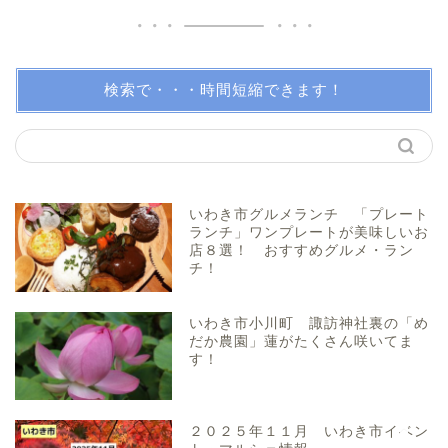
アイディアグッズ
トレンディー
検索で・・・時間短縮できます！
アクアマリンふくしま近辺
親子で体験！
いわき市グルメランチ 「プレート
ランチ」ワンプレートが美味しいお
店８選！ おすすめグルメ・ラン
美味しい所！
チ！
穴場・スポット！
いわき市小川町 諏訪神社裏の「め
だか農園」蓮がたくさん咲いてま
す！
プロフィール（問い合わ
せ）
２０２５年１１月 いわき市イベン