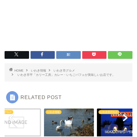
いわき情報
いわき市グルメ
洋食
HOME
いわき情報
いわき市グルメ
いわき市平「カリー工房」カレー・いちごパフェが美味しいお店です。
中華
RELATED POST
ラーメン
き市グルメ
いわき情報
いわき市グルメ
マルシェ・キッチンカー
わらしべ長者