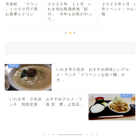
わき市泉町 「ラウン
２０２０年 １１月 い
２０２５年１月 い
銀花」１０００円で美
わき市白鳥飛来地「鮫
市イベント・マルシ
地域・場所
しいお食事とドリン
川」 今年も白鳥がやっ
報
.
て...
平・小川・四倉方面
湯本・内郷・好間 方面
泉・植田・遠野・田人方面
いわき市小名浜 おすすめ美味しいグル
メ・ランチ「クリーミィな担々麵」が
大...
小名浜・江名方面
いわき市 小名浜 おすすめグルメ・ラ
日帰り温泉
ンチ 焼肉定食 「食 堂 豊」人気店...
伝説・歴史
アイディアグッズ