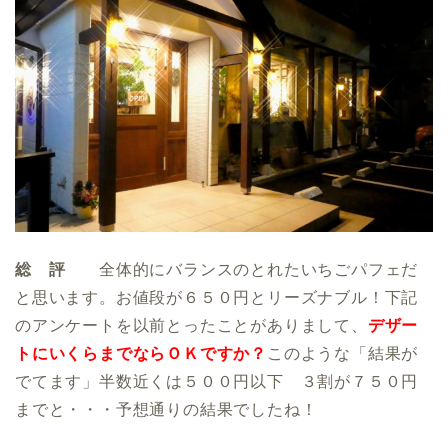
総 評
全体的にバランスのとれたいちごパフェだ
と思います。お値段が６５０円とリーズナブル！下記
のアンケートを以前とったことがありまして、
デザー
トにいくらまでならＯＫですか？
このような「結果が
でてます」半数近くは５００円以下 ３割が７５０円
までと・・・予想通りの結果でしたね！