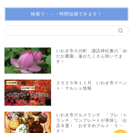
トレンディー
検索で・・・時間短縮できます！
アクアマリンふくしま近辺
親子で体験！
いわき市小川町 諏訪神社裏の「め
だか農園」蓮がたくさん咲いてま
す！
美味しい所！
穴場・スポット！
２０２５年１１月 いわき市イベン
ト・マルシェ情報
プロフィール（問い合わ
せ）
いわき市グルメランチ 「プレート
ランチ」ワンプレートが美味しいお
店８選！ おすすめグルメ・ラン
チ！