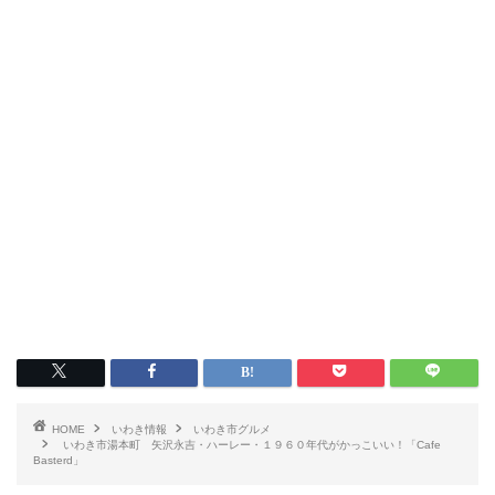
いわき情報
いわき市グルメ
洋食
HOME
いわき情報
いわき市グルメ
いわき市湯本町 矢沢永吉・ハーレー・１９６０年代がかっこいい！「Cafe
Basterd」
中華