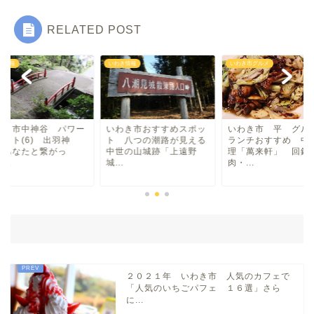
RELATED POST
ラーメン
いわき情報
いわき市グルメ
いわき情報
マルシェ・キッチンカー
わらしべ長者
いわき市おすすめスポッ
いわき市 平 グルメ・
いわき市中神
ト 八つの潮路が見える
ランチおすすめ 中華料
スポット(6) 
地域・場所
中世の山城跡「上遠野
理「萬来軒」 回鍋
社 あなたと
城...
肉・...
て・...
平・小川・四倉方面
湯本・内郷・好間 方面
泉・植田・遠野・田人方面
２０２１年 いわき市 人気のカフェで
「人気のいちごパフェ １６選」さら
に...
小名浜・江名方面