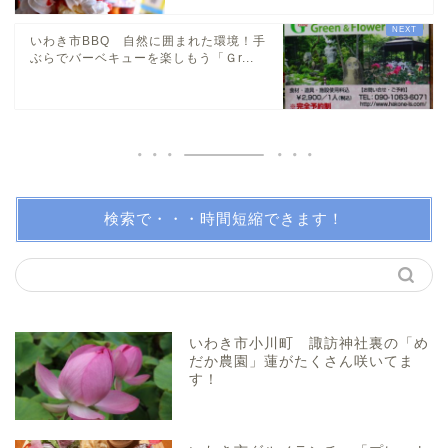
いわき市BBQ 自然に囲まれた環境！手
日帰り温泉
ぶらでバーベキューを楽しもう「Ｇr...
伝説・歴史
アイディアグッズ
トレンディー
検索で・・・時間短縮できます！
アクアマリンふくしま近辺
親子で体験！
いわき市小川町 諏訪神社裏の「め
だか農園」蓮がたくさん咲いてま
す！
美味しい所！
穴場・スポット！