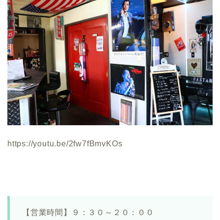
https://youtu.be/2fw7fBmvKOs
【営業時間】９：３０～２０：００