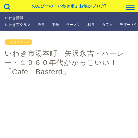
のんぴーの「いわき市」お散歩ブログ!
いわき情報
いわき市グルメ
洋食
中華
ラーメン
和食
カフェ
デザート付
いわき市グルメ
いわき市湯本町 矢沢永吉・ハーレ
ー・１９６０年代がかっこいい！
「Cafe Basterd」