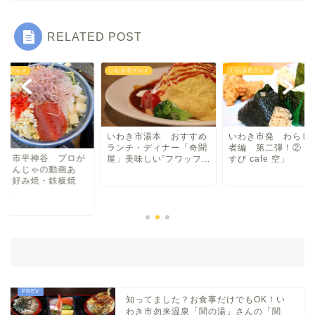
中華
RELATED POST
ラーメン
き市グルメ
いわき市グルメ
いわき市グルメ
マルシェ・キッチンカー
わらしべ長者
いわき市湯本 おすすめ
いわき市発 わらし
ランチ・ディナー「奇聞
者編 第二弾！②「
わき市平神谷 プロが
屋」美味しい”フワッフ...
すび cafe 空」
くもんじゃの動画あ
地域・場所
 お好み焼・鉄板焼
...
平・小川・四倉方面
湯本・内郷・好間 方面
泉・植田・遠野・田人方面
知ってました？お食事だけでもOK！い
わき市勿来温泉「関の湯」さんの「関