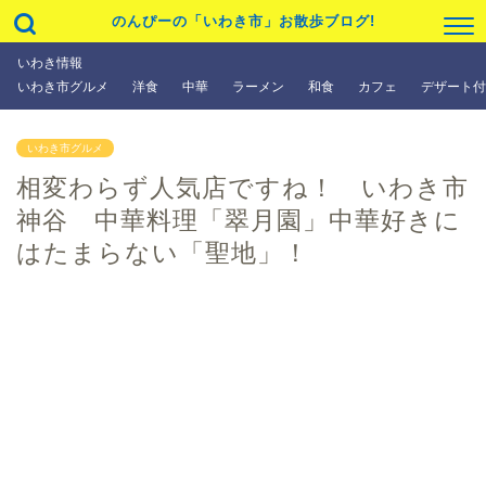
のんぴーの「いわき市」お散歩ブログ!
いわき情報
いわき市グルメ
洋食
中華
ラーメン
和食
カフェ
デザート付
いわき市グルメ
相変わらず人気店ですね！ いわき市
神谷 中華料理「翠月園」中華好きに
はたまらない「聖地」！