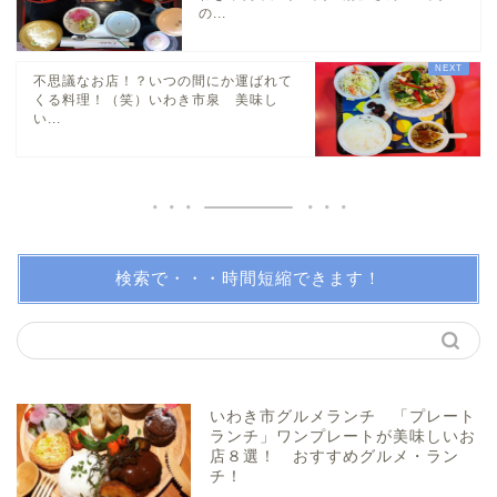
の...
小名浜・江名方面
不思議なお店！？いつの間にか運ばれて
日帰り温泉
くる料理！（笑）いわき市泉 美味し
い...
伝説・歴史
アイディアグッズ
トレンディー
検索で・・・時間短縮できます！
アクアマリンふくしま近辺
親子で体験！
いわき市グルメランチ 「プレート
ランチ」ワンプレートが美味しいお
店８選！ おすすめグルメ・ラン
美味しい所！
チ！