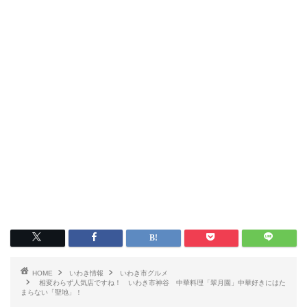
いわき情報
いわき市グルメ
HOME
いわき情報
いわき市グルメ
相変わらず人気店ですね！ いわき市神谷 中華料理「翠月園」中華好きにはた
洋食
まらない「聖地」！