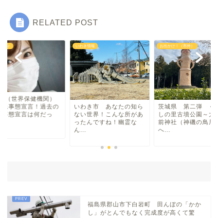
RELATED POST
湯本・内郷・好間 方面
き情報
お出かけ！（市外）
トレンディ
泉・植田・遠野・田人方面
小名浜・江名方面
WHO（世界保健機関
日帰り温泉
わき市 あなたの知ら
茨城県 第二弾 くれふ
が緊急事態宣言！過
い世界！こんな所があ
しの里古墳公園～大洗磯
緊急事態宣言は何だ
たんですね！幽霊な
前神社（神磯の鳥居）
た...
.
へ...
伝説・歴史
アイディアグッズ
トレンディー
福島県郡山市下白岩町 田んぼの「かか
し」がとんでもなく完成度が高くて驚
アクアマリンふくしま近辺