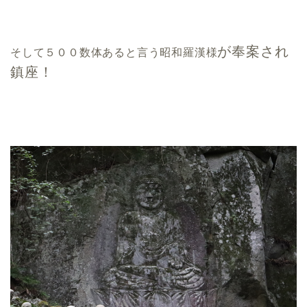
が奉案され
そして５００数体あると言う昭和羅漢様
鎮座！