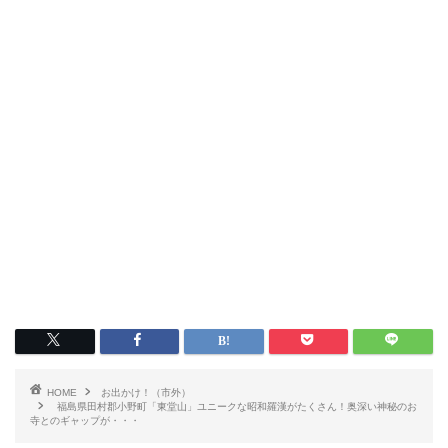
いわき市グルメ
洋食
中華
ラーメン
マルシェ・キッチンカー
わらしべ長者
地域・場所
HOME
お出かけ！（市外）
福島県田村郡小野町「東堂山」ユニークな昭和羅漢がたくさん！奥深い神秘のお
寺とのギャップが・・・
平・小川・四倉方面