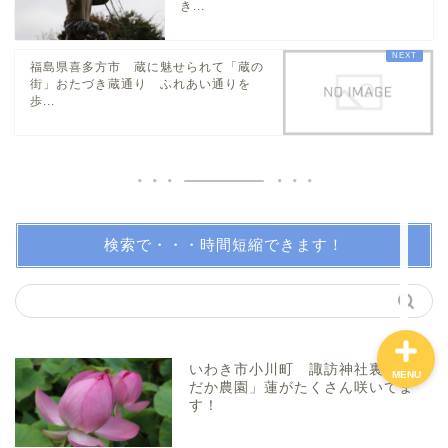
き...
親子で体験！
福島県喜多方市 蔵に魅せられて「蔵の
街」おたづき蔵通り ふれあい通りを
歩...
美味しい所！
穴場・スポット！
プロフィール（問い合わ
せ）
検索で・・・時間短縮できます！
いわき市小川町 諏訪神社裏の「め
MENU
だか農園」蓮がたくさん咲いてま
す！