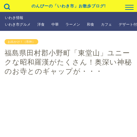
のんぴーの「いわき市」お散歩ブログ!
いわき情報
いわき市グルメ
洋食
中華
ラーメン
和食
カフェ
デザート付
お出かけ！（市外）
福島県田村郡小野町「東堂山」ユニー
クな昭和羅漢がたくさん！奥深い神秘
のお寺とのギャップが・・・