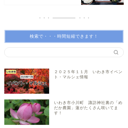
伝説・歴史
アイディアグッズ
トレンディー
検索で・・・時間短縮できます！
アクアマリンふくしま近辺
親子で体験！
２０２５年１１月 いわき市イベン
ト・マルシェ情報
美味しい所！
穴場・スポット！
いわき市小川町 諏訪神社裏の「め
だか農園」蓮がたくさん咲いてま
す！
プロフィール（問い合わ
せ）