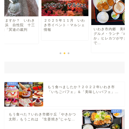
マルシェ・キッチンカー
わらしべ長者
ってますか？ いわき
２０２５年１１月 いわ
小名浜 自性院 十三
き市イベント・マルシェ
いわき市内郷 美味
由来「冥途の裁判
情報
グルメ・ランチ「ゆ
...
地域・場所
か」ヒレカツがサク
で...
平・小川・四倉方面
湯本・内郷・好間 方面
泉・植田・遠野・田人方面
もう食べましたか？２０２２年いわき市
「いちごパフェ」＆「美味しいパフェ」...
小名浜・江名方面
もう食べた？いわき市郷ケ丘「やきかつ
日帰り温泉
太郎」もうこれは ”生姜焼き”じゃな...