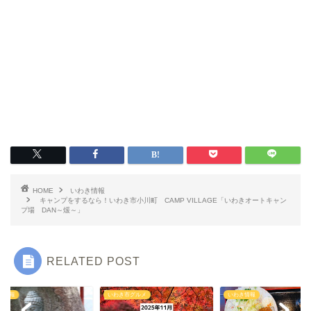
いわき情報
いわき市グルメ
HOME
いわき情報
キャンプをするなら！いわき市小川町 CAMP VILLAGE「いわきオートキャン
洋食
プ場 DAN～煖～」
中華
RELATED POST
ラーメン
き情報
いわき市グルメ
いわき情報