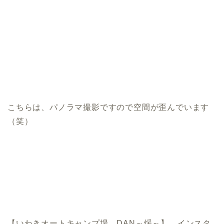
こちらは、パノラマ撮影ですので空間が歪んでいます
（笑）
【いわきオートキャンプ場 DAN～煖～】 インスタ