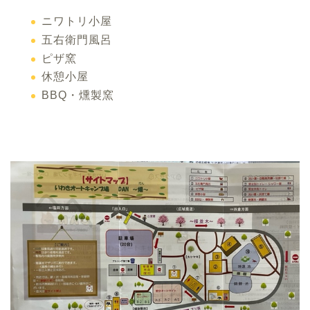
ニワトリ小屋
五右衛門風呂
ピザ窯
休憩小屋
BBQ・燻製窯