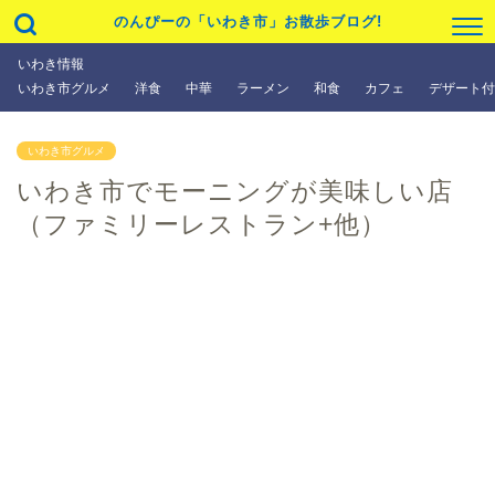
のんぴーの「いわき市」お散歩ブログ!
いわき情報
いわき市グルメ
洋食
中華
ラーメン
和食
カフェ
デザート付
いわき市グルメ
いわき市でモーニングが美味しい店
（ファミリーレストラン+他）