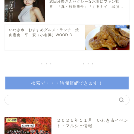
武田玲奈さんセクシーな水着にファン歓
喜 「真・鮫島事件」「ぐるナイ」出演...
小名浜・江名方面
いわき市 おすすめグルメ・ランチ 焼
日帰り温泉
肉定食 平 安（小名浜）WOOD B...
伝説・歴史
アイディアグッズ
トレンディー
検索で・・・時間短縮できます！
アクアマリンふくしま近辺
親子で体験！
２０２５年１１月 いわき市イベン
ト・マルシェ情報
美味しい所！