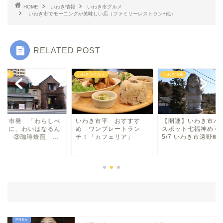
HOME
いわき情報
いわき市グルメ
いわき市でモーニングが美味しい店（ファミリーレストラン+他）
中華
RELATED POST
ラーメン
き情報
いわき市グルメ
いわき情報
マルシェ・キッチンカー
わらしべ長者
わき市発 「わらしべ
いわき市平 おすすす
【開運】いわき市パ
者」に、わいはなるん
め ワンプレートラン
スポット七福神め
地域・場所
笑) ③珈琲焙煎 ...
チ！「カフェリア」
5/7 いわき市遠野町..
平・小川・四倉方面
湯本・内郷・好間 方面
泉・植田・遠野・田人方面