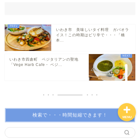
親子で体験！
いわき市 美味しいタイ料理 ガパオラ
美味しい所！
イス！この時期はピリ辛で・・・「橋
本...
穴場・スポット！
いわき市四倉町 ベジタリアンの聖地
「Vege Harb Cafe・ ベジ...
プロフィール（問い合わ
せ）
検索で・・・時間短縮できます！
MENU