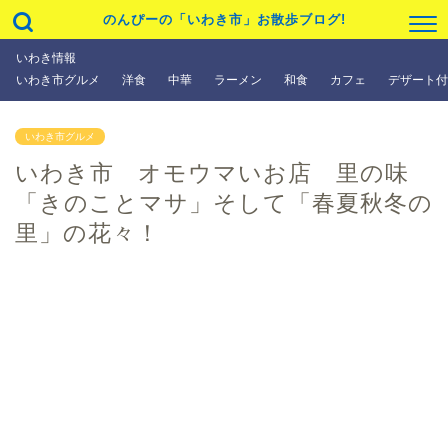
のんぴーの「いわき市」お散歩ブログ!
いわき情報
いわき市グルメ
洋食
中華
ラーメン
和食
カフェ
デザート付
いわき市グルメ
いわき市 オモウマいお店 里の味
「きのことマサ」そして「春夏秋冬の
里」の花々！