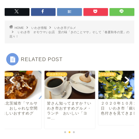
湯本・内郷・好間 方面
HOME
いわき情報
いわき市グルメ
いわき市 オモウマいお店 里の味「きのことマサ」そして「春夏秋冬の里」の
泉・植田・遠野・田人方面
花々！
小名浜・江名方面
RELATED POST
日帰り温泉
き市グルメ
いわき情報
いわき市グルメ
伝説・歴史
アイディアグッズ
さん知ってますか？い
２０２０年１０月２５
茨城県北茨城市「マ
き市おすすめグルメ・
日 いわき市「銀杏」の
ーラ」 おしゃれな
ンチ おいしい「ヨ
色付きを見てきました
で美味しいおすすめ
.
ル...
トレンディー
アクアマリンふくしま近辺