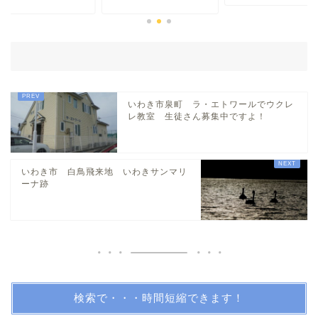
平・小川・四倉方面
湯本・内郷・好間 方面
泉・植田・遠野・田人方面
いわき市泉町 ラ・エトワールでウクレ
レ教室 生徒さん募集中ですよ！
小名浜・江名方面
いわき市 白鳥飛来地 いわきサンマリ
日帰り温泉
ーナ跡
伝説・歴史
アイディアグッズ
トレンディー
検索で・・・時間短縮できます！