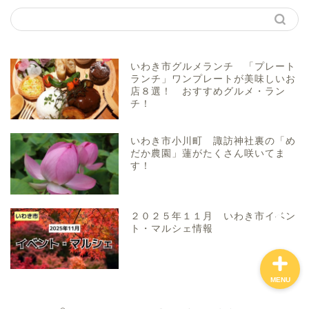
アクアマリンふくしま近辺
親子で体験！
いわき市グルメランチ 「プレート
ランチ」ワンプレートが美味しいお
店８選！ おすすめグルメ・ラン
美味しい所！
チ！
穴場・スポット！
いわき市小川町 諏訪神社裏の「め
だか農園」蓮がたくさん咲いてま
す！
プロフィール（問い合わ
せ）
２０２５年１１月 いわき市イベン
ト・マルシェ情報
MENU