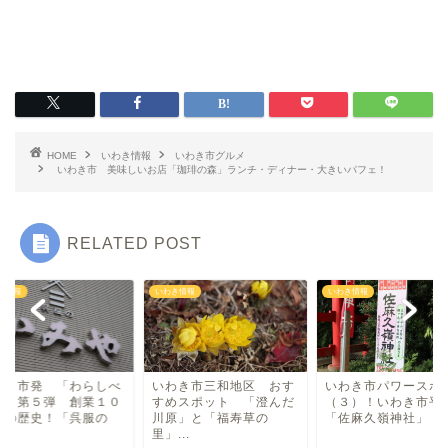
いわき情報
いわき市グルメ
洋食
HOME
いわき情報
いわき市グルメ
いわき市 美味しいお店「珈琲の森」ランチ・ディナー・大きいパフェ！
中華
RELATED POST
ラーメン
き情報
いわき情報
いわき情報
マルシェ・キッチンカー
わらしべ長者
わき市発 「わらしべ
いわき市三和地区 おす
いわき市パワースポ
者」第５弾 創業１０
すめスポット 「澄んだ
（３）！いわき市平
地域・場所
年の歴史！「呉服の
川原」と「福寿草の
「佐麻久嶺神社」
.
里」...