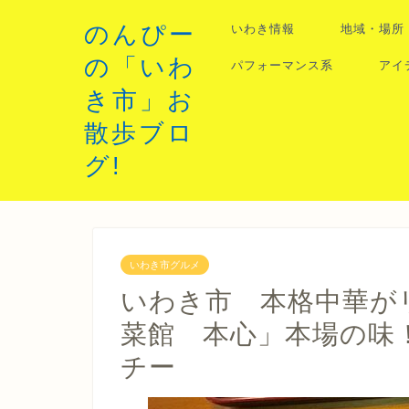
のんぴー
いわき情報
地域・場所
の「いわ
パフォーマンス系
アイ
き市」お
散歩ブロ
グ!
いわき市グルメ
いわき市 本格中華が
菜館 本心」本場の味
チー