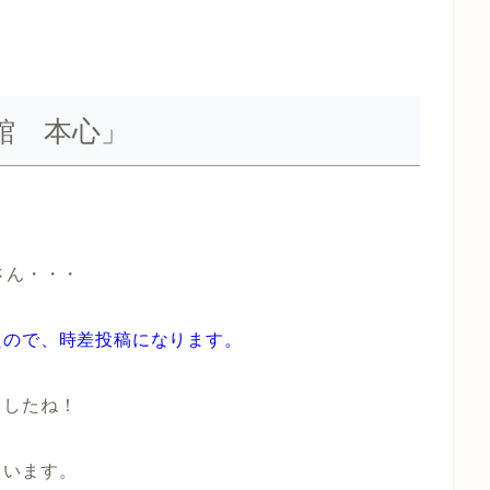
館 本心」
さん・・・
たので、時差投稿になります。
ましたね！
ています。