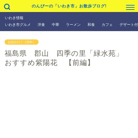
のんぴーの「いわき市」お散歩ブログ!
いわき情報
いわき市グルメ
洋食
中華
ラーメン
和食
カフェ
デザート付
お出かけ！（市外）
福島県 郡山 四季の里「緑水苑」
おすすめ紫陽花 【前編】