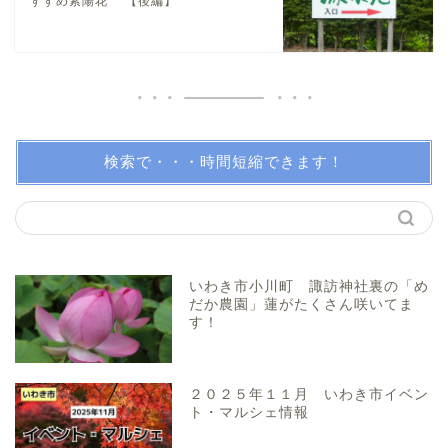
すすめ紫陽花 【後編】
伝説・歴史
アイディアグッズ
トレンディー
検索で・・・時間短縮できます！
アクアマリンふくしま近辺
親子で体験！
いわき市小川町 諏訪神社裏の「め
だか農園」蓮がたくさん咲いてま
す！
美味しい所！
穴場・スポット！
２０２５年１１月 いわき市イベン
ト・マルシェ情報
プロフィール（問い合わ