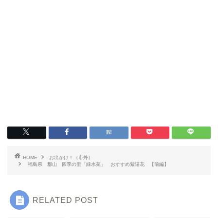
いわき情報
いわき市グルメ
HOME
お出かけ！（市外）
洋食
福島県 郡山 四季の里「緑水苑」 おすすめ紫陽花 【前編】
中華
RELATED POST
ラーメン