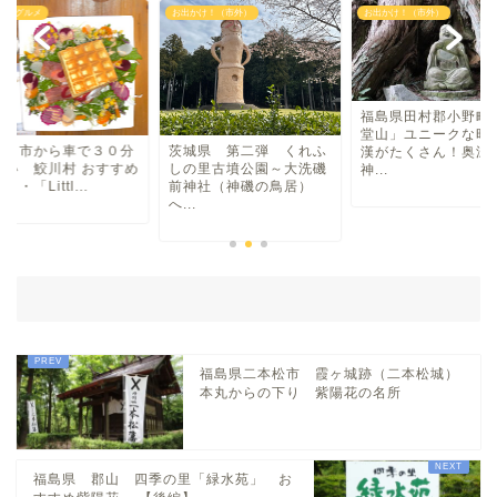
かけ！（市外）
お出かけ！（市外）
いわき市グルメ
マルシェ・キッチンカー
わらしべ長者
福島県田村郡小野町「東
堂山」ユニークな昭和羅
城県 第二弾 くれふ
いわき市から車で３
漢がたくさん！奥深い
の里古墳公園～大洗磯
くらい 鮫川村 おす
神...
地域・場所
神社（神磯の鳥居）
グルメ・「Littl...
.
平・小川・四倉方面
湯本・内郷・好間 方面
泉・植田・遠野・田人方面
福島県二本松市 霞ヶ城跡（二本松城）
本丸からの下り 紫陽花の名所
小名浜・江名方面
福島県 郡山 四季の里「緑水苑」 お
日帰り温泉