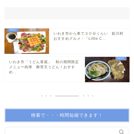
湯本・内郷・好間 方面
泉・植田・遠野・田人方面
いわき市から車で３０分くらい 鮫川村
おすすめグルメ・「Little C...
小名浜・江名方面
いわき市「うどん香蔵」 秋の期間限定
日帰り温泉
メニュー肉厚 舞茸天うどん！おすす
め...
伝説・歴史
アイディアグッズ
トレンディー
検索で・・・時間短縮できます！
アクアマリンふくしま近辺