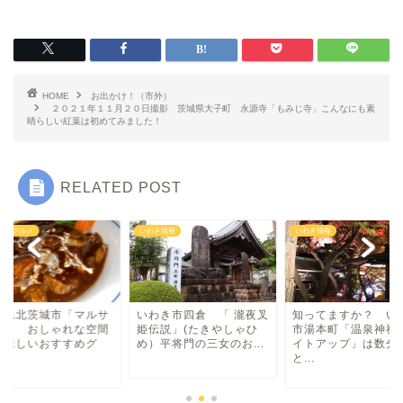
いわき市グルメ
洋食
HOME
お出かけ！（市外）
２０２１年１１月２０日撮影 茨城県大子町 永源寺「もみじ寺」こんなにも素
晴らしい紅葉は初めてみました！
中華
RELATED POST
ラーメン
き市グルメ
いわき情報
いわき情報
マルシェ・キッチンカー
わらしべ長者
城県北茨城市「マルサ
いわき市四倉 「 瀧夜叉
知ってますか？ い
ラ」 おしゃれな空間
姫伝説」(たきやしゃひ
市湯本町「温泉神社
地域・場所
美味しいおすすめグ
め）平将門の三女のお...
イトアップ」は数分
.
と...
平・小川・四倉方面