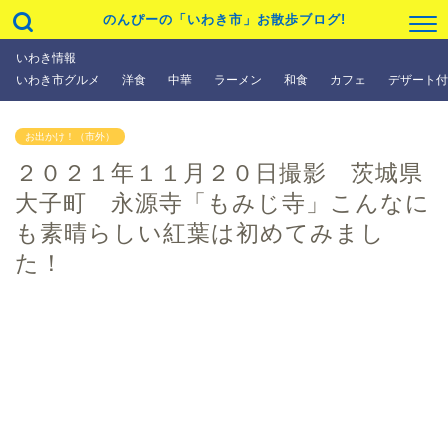
のんぴーの「いわき市」お散歩ブログ!
いわき情報
いわき市グルメ
洋食
中華
ラーメン
和食
カフェ
デザート付
お出かけ！（市外）
２０２１年１１月２０日撮影 茨城県
大子町 永源寺「もみじ寺」こんなに
も素晴らしい紅葉は初めてみまし
た！