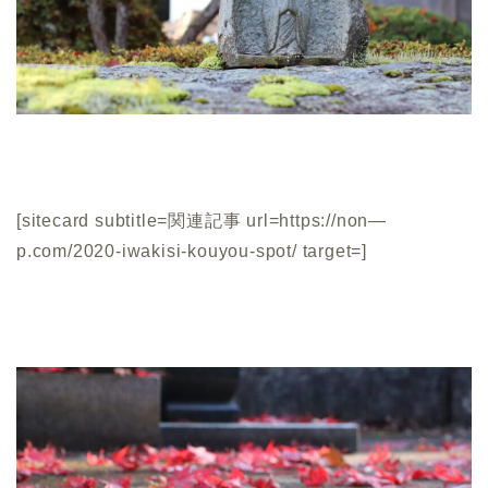
[sitecard subtitle=関連記事 url=https://non—
p.com/2020-iwakisi-kouyou-spot/ target=]