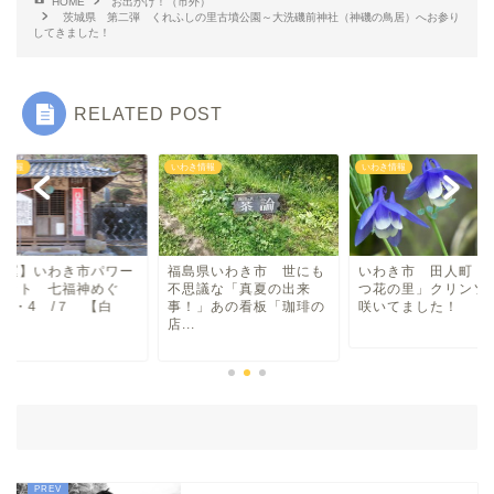
HOME
お出かけ！（市外）
茨城県 第二弾 くれふしの里古墳公園～大洗磯前神社（神磯の鳥居）へお参り
してきました！
中華
RELATED POST
ラーメン
き情報
いわき情報
いわき情報
マルシェ・キッチンカー
わらしべ長者
島県いわき市 世にも
いわき市 田人町 「み
【開運】いわき市パ
思議な「真夏の出来
つ花の里」クリンソウが
スポット 七福神め
地域・場所
！」あの看板「珈琲の
咲いてました！
り 3・4 /７ 【
.
桜...
平・小川・四倉方面
湯本・内郷・好間 方面
泉・植田・遠野・田人方面