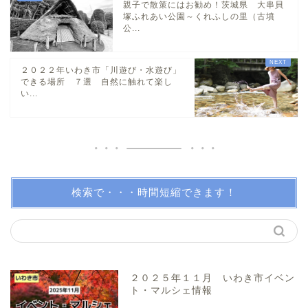
親子で散策にはお勧め！茨城県 大串貝
塚ふれあい公園～くれふしの里（古墳
公...
小名浜・江名方面
２０２２年いわき市「川遊び・水遊び」
日帰り温泉
できる場所 ７選 自然に触れて楽し
い...
伝説・歴史
アイディアグッズ
トレンディー
検索で・・・時間短縮できます！
アクアマリンふくしま近辺
親子で体験！
２０２５年１１月 いわき市イベン
ト・マルシェ情報
美味しい所！