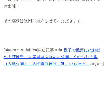
ざ出陣！
その模様は次回に紹介させていただきます。
[sitecard subtitle=関連記事 url=
親子で散策にはお勧
め！茨城県 大串貝塚ふれあい公園～くれふしの里
（古墳公園）～大洗磯前神社～ほしいも神社
target=]