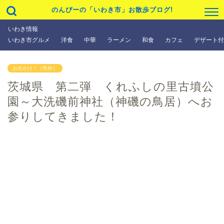
のんぴーの「いわき市」お散歩ブログ!
いわき情報
いわき市グルメ
洋食
中華
ラーメン
和食
カフェ
デザート付
お出かけ！（市外）
茨城県 第二弾 くれふしの里古墳公
園～大洗磯前神社（神磯の鳥居）へお
参りしてきました！