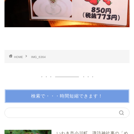
泉・植田・遠野・田人方面
小名浜・江名方面
日帰り温泉
HOME
IMG_6364
伝説・歴史
アイディアグッズ
トレンディー
検索で・・・時間短縮できます！
アクアマリンふくしま近辺
親子で体験！
いわき市小川町 諏訪神社裏の「め