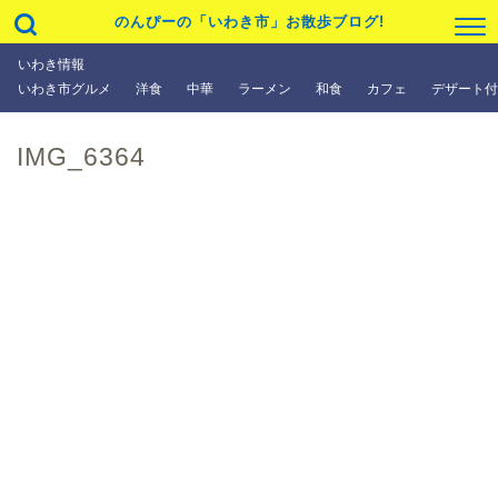
のんぴーの「いわき市」お散歩ブログ!
いわき情報
いわき市グルメ
洋食
中華
ラーメン
和食
カフェ
デザート付
IMG_6364
いわき情報
いわき市グルメ