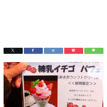
洋食
中華
ラーメン
マルシェ・キッチンカー
わらしべ長者
地域・場所
平・小川・四倉方面
湯本・内郷・好間 方面